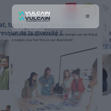
Welkom
Ons nieuws
Na de klimaatmuurschildering, alle energie van de Vulcai
n-teams voor het fresco van diversiteit!