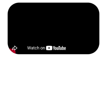
Des parcours personnalisés : mobilité, formation,
accompagnement… votre évolution est suivie de
près, à chaque étape.
Des projets à impact : vous contribuez à des
enjeux concrets, de la transition énergétique à