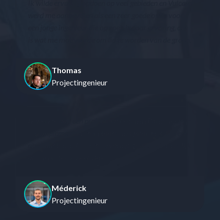
Ik wilde ervaring opdoen op veel gebieden en Vulcain
werd me aanbevolen als een zeer goede optie voor
een jonge ingenieur die op zoek is naar ervaring, dat
is wat me motiveerde om lid te worden van de groep.
Thomas
Projectingenieur
Ik werkte aan een project dat begon in Parijs, met
een implementatie ter plaatse in Qatar. Het was een
absoluut lonende eerste ervaring, zowel op menselijk
als op professioneel vlak!
Méderick
Projectingenieur