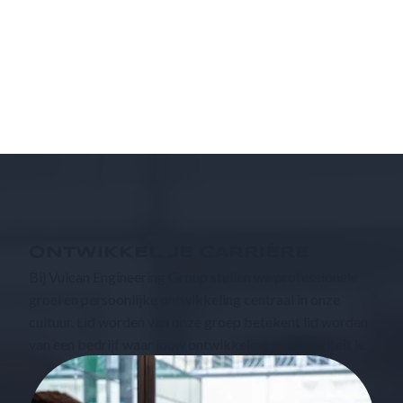
ONTWIKKEL JE CARRIÈRE
Bij Vulcan Engineering Group stellen we professionele
groei en persoonlijke ontwikkeling centraal in onze
cultuur. Lid worden van onze groep betekent lid worden
van een bedrijf waar jouw ontwikkeling een prioriteit is.