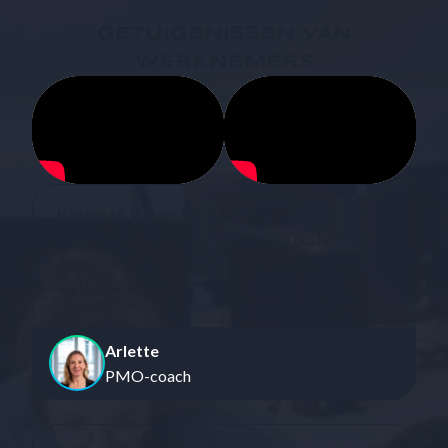
GETUIGENISSEN VAN
WERKNEMERS
Werken bij Vulcain Engineering Group via Consultys
betekent voor Arlette de kans krijgen om te
experimenteren, te leren, te ontwikkelen en elkaar te
vertrouwen.
Arlette
PMO-coach