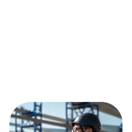
l’innovation industrielle. Vous agissez là où ça
compte vraiment.