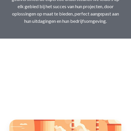
elk gebied bij het succes van hun projecten, door
oplossingen op maat te bieden, perfect aangepast aan
hun uitdagingen en hun bedrijfsomgeving.