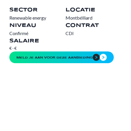
SECTOR
LOCATIE
Renewable energy
Montbélliard
NIVEAU
CONTRAT
Confirmé
CDI
SALAIRE
€
-
€
MELD JE AAN VOOR DEZE AANBIEDING