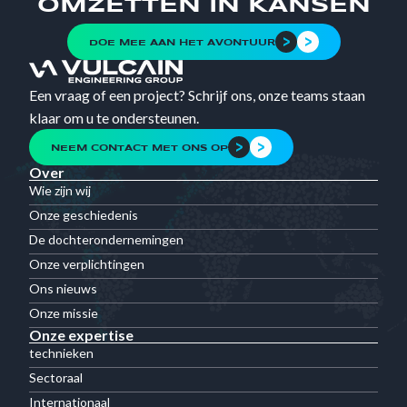
OMZETTEN IN KANSEN
DOE MEE AAN HET AVONTUUR
Een vraag of een project? Schrijf ons, onze teams staan
klaar om u te ondersteunen.
NEEM CONTACT MET ONS OP
Over
Wie zijn wij
Onze geschiedenis
De dochterondernemingen
Onze verplichtingen
Ons nieuws
Onze missie
Onze expertise
technieken
Sectoraal
Internationaal