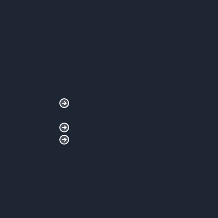
BEDÜRFNISSE DES K
SNCF Réseau war auf der Suche nach einem Partner, d
komplexes Projekt zu leiten, das Schienen- und Str
mehreren Schnittstellen und starken administrative
Einschränkungen kombiniert. Vulcain reagierte darau
einem detaillierten Risikomanagement und kontinuie
Inbetriebnahme.
Bereichsübergreifende Unterstützung bei de
Planung bis zur Inbetriebnahme.
Integration ökologischer und regulatorisch
Das Management ist an ein öffentliches Um
angepasst