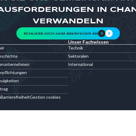
AUSFORDERUNGEN IN CHA
VERWANDELN
SCHLIESS DICH DEM ABENTEUER AN
Unser Fachwissen
wir
Technik
eschichte
Sektoralen
terunternehmen
International
rpflichtungen
uigkeiten
trag
n
Barrierefreiheit
Gestion cookies