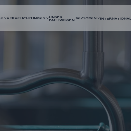
UNSER
PE
VERPFLICHTUNGEN
SEKTOREN
INTERNATIONA
FACHWISSEN
DAUER
Germain mit Achères über eine
2020 - Fortlaufend
unterstützt SNCF Réseau beim
SEKTOREN
er Einholung von Genehmigungen
Infrastruktur und Eisenbahn