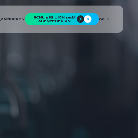
SCHLIESS DICH DEM A
KARRIERE
DE
L
BENTEUER AN
LÄNDER
Frankreich
KUNDE
SNCF Réseaux