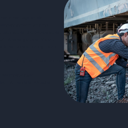
UNDEN
er in der Lage ist, ein
aßenbahninfrastruktur mit
n, technischen und ökologischen
f mit einer globalen Vision,
rlicher Unterstützung bis zur
r Verwaltung der Phasen von der
er Beschränkungen.
feld mit mehreren Akteuren