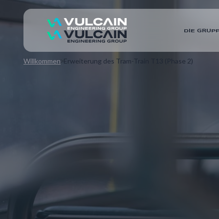
DIE GRUP
Willkommen
Erweiterung des Tram-Train T13 (Phase 2)
Phase 2 des T13-Straßenbahnzugs verbindet Saint-
hybride Straßenbahn-/Zug-Infrastruktur. Vulcain 
Projektmanagement, Schnittstellenmanagement, d
und der allgemeinen Projektüberwachung.