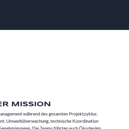
ER MISSION
tmanagement während des gesamten Projektzyklus:
ent, Umweltüberwachung, technische Koordination
 Genehmigungen. Die Teams führten auch Ökodesign