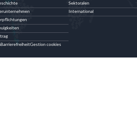
eschichte
Sektoralen
terunternehmen
International
rpflichtungen
uigkeiten
trag
n
Barrierefreiheit
Gestion cookies