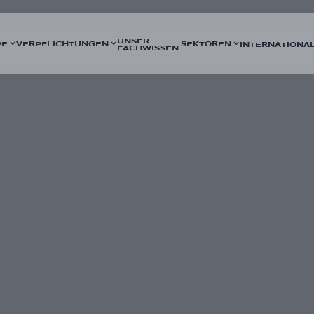
UNSER
PE
VERPFLICHTUNGEN
SEKTOREN
INTERNATIONA
FACHWISSEN