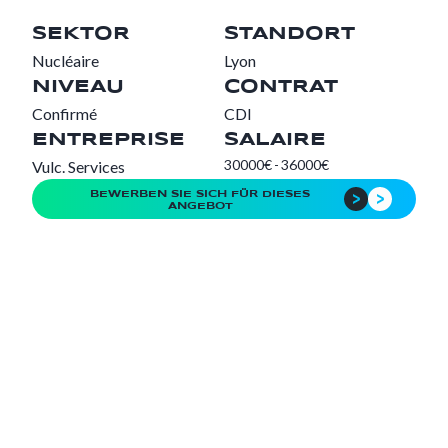
SEKTOR
STANDORT
Nucléaire
Lyon
NIVEAU
CONTRAT
Confirmé
CDI
ENTREPRISE
SALAIRE
30000
€
-
36000
€
Vulc. Services
BEWERBEN SIE SICH FÜR DIESES
ANGEBOT