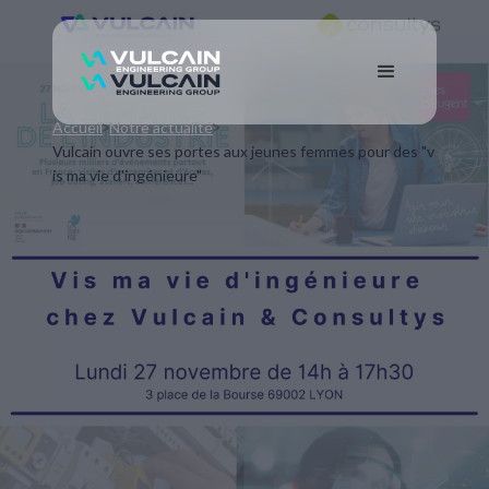
Accueil
Notre actualité
Vulcain ouvre ses portes aux jeunes femmes pour des "v
is ma vie d'ingénieure"